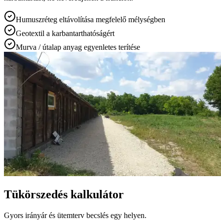
Humuszréteg eltávolítása megfelelő mélységben
Geotextil a karbantarthatóságért
Murva / útalap anyag egyenletes terítése
Tükörszedés kalkulátor
Gyors irányár és ütemterv becslés egy helyen.