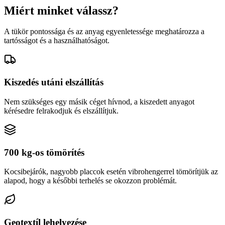
Miért minket válassz?
A tükör pontossága és az anyag egyenletessége meghatározza a
tartósságot és a használhatóságot.
Kiszedés utáni elszállítás
Nem szükséges egy másik céget hívnod, a kiszedett anyagot
kérésedre felrakodjuk és elszállítjuk.
700 kg-os tömörítés
Kocsibejárók, nagyobb placcok esetén vibrohengerrel tömörítjük az
alapod, hogy a későbbi terhelés se okozzon problémát.
Geotextíl lehelyezése